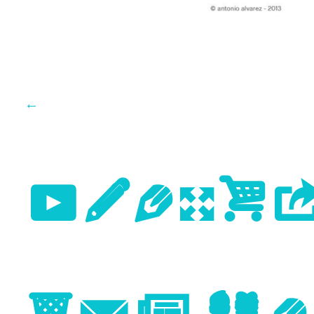
←
Previo