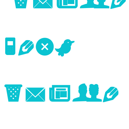
Image
Next
Image