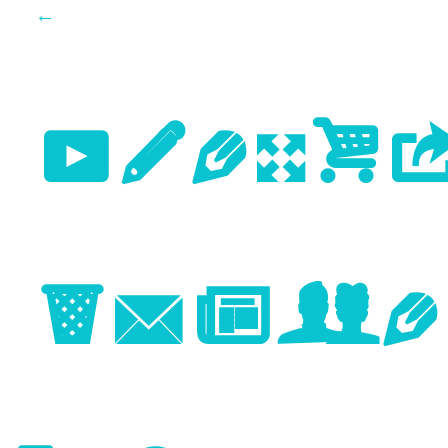
←
Previo
Image