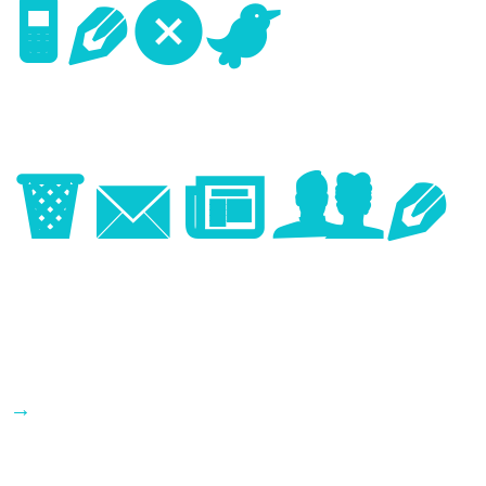
Next
Image
→