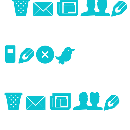
Image
Next
Image