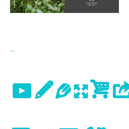
←
Previo