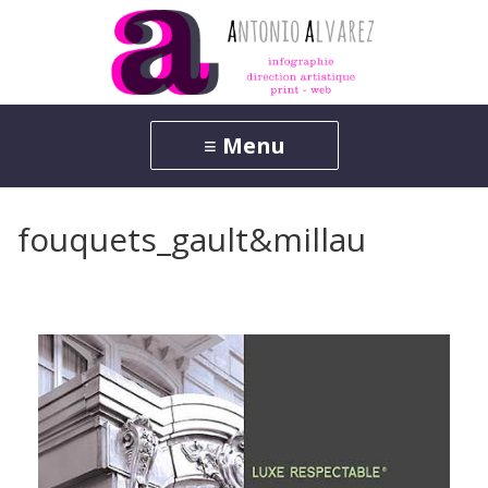
fouquets_gault&millau