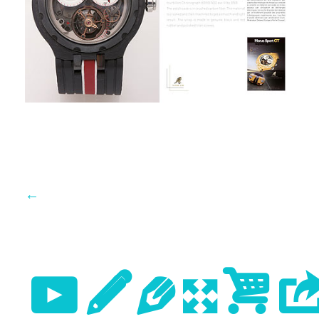
←
Previo