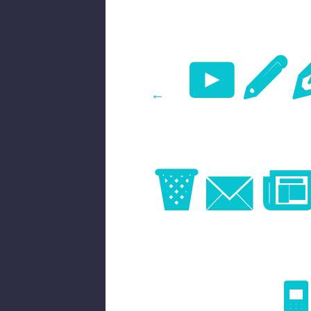
Pr
←
Im