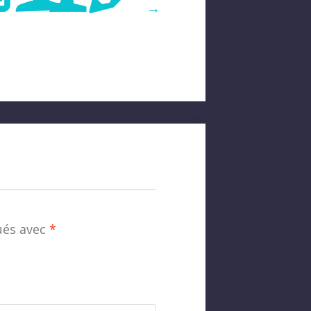
→
ués avec
*