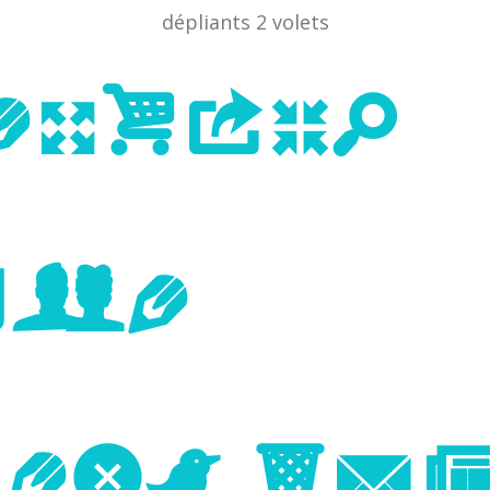
dépliants 2 volets
evious
age
Next Im