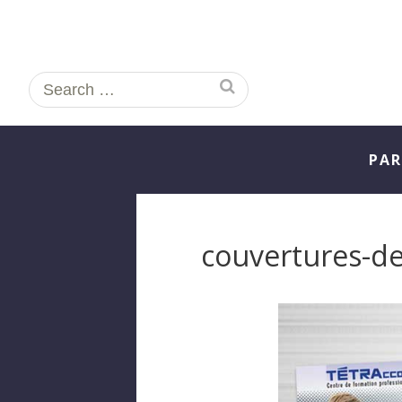
Search
for:
PAR
couvertures-de