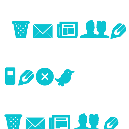
Image
Next
Image