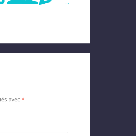
→
ués avec
*