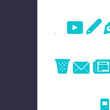
Pr
←
Im