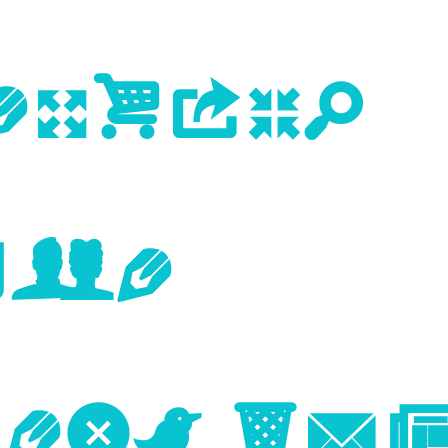
evious
age
Next Im