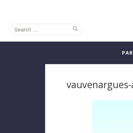
Search
for:
PAR
vauvenargues-