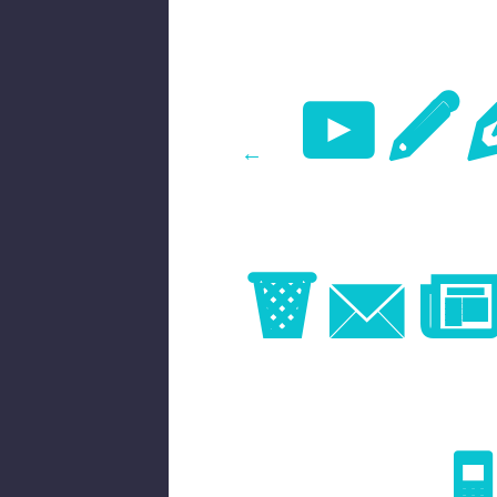
Pr
←
Im