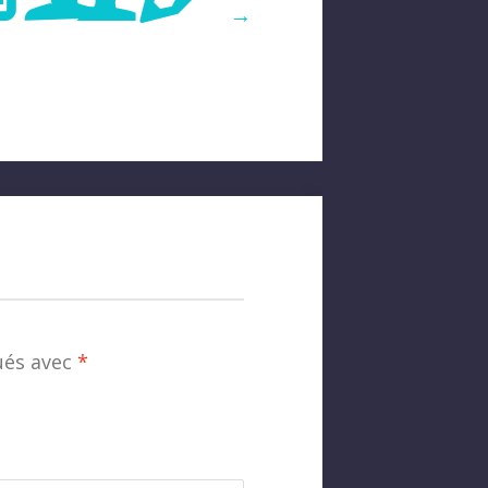
→
ués avec
*