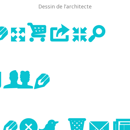
Dessin de l’architecte
evious
age
Next Im