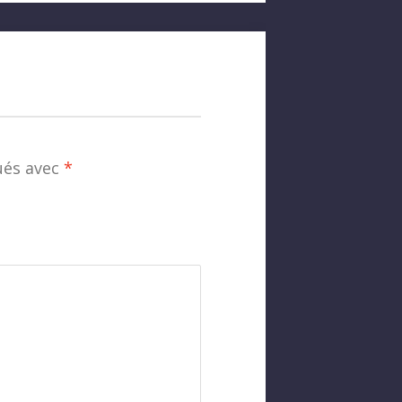
ués avec
*