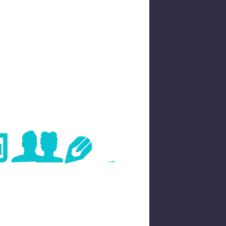
age
→