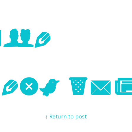
age
Next Im
↑ Return to post