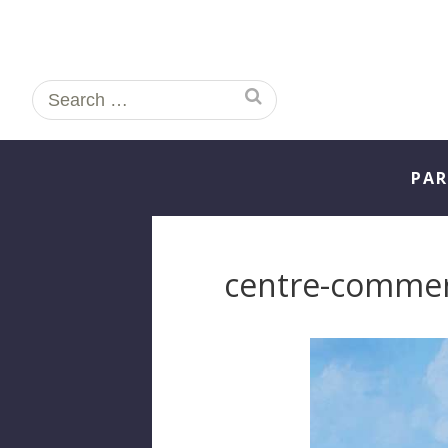
Search
for:
PAR
centre-commerc