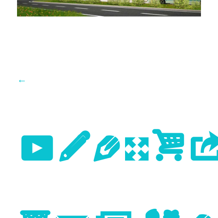
←
Previo