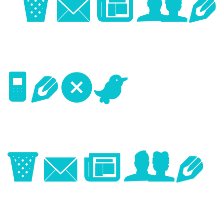
Image
Next
Image